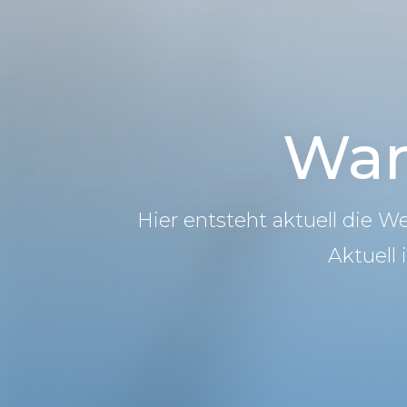
War
Hier entsteht aktuell die W
Aktuell