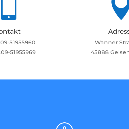

ontakt
Adres
0209-51955960
Wanner Str
0209-51955969
45888 Gelse