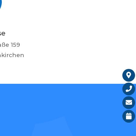

se
aße 159
nkirchen