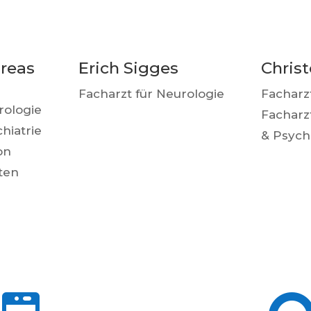
reas
Erich Sigges
Chris
Facharzt für Neurologie
Facharz
rologie
Facharzt
hiatrie
& Psych
on
ten